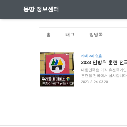
몽땅 정보센터
홈
태그
방명록
카테고리 없음
2023 민방위 훈련 
대한민국은 아직 휴전국가인거 
훈련을 전국에서 실시합니다.
1분으로 축소, 경계경보 발
2023. 8. 24. 03:20
상황을 전파하고 훈련 종료를
전부 홈페이지 바로가기 대
안전디딤돌 앱 설치하기 8월 
훈련이 수해 피해 지역을 제
일 도..