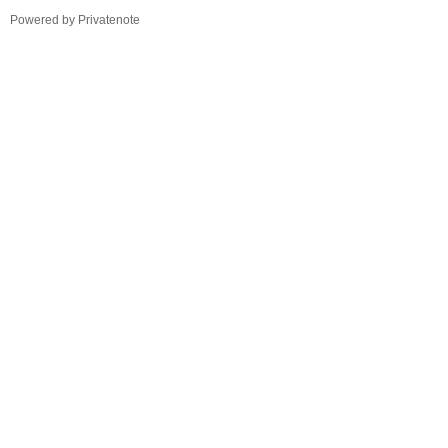
TistoryWhaleSkin3.4
Powered by Privatenote