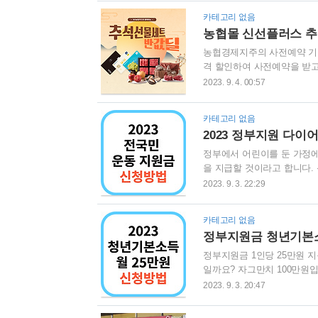
용한 목우촌 햄세트를 비롯하
카테고리 없음
간편HMR세트 등 총 80종
농협몰 신선플러스 추
물세트의 25개 품목을 20~
농협경제지주의 사전예약 기획
격 할인하여 사전예약을 받고
다. 추석 선물세트 최대 50
2023. 9. 4. 00:57
전복, 한우 실속세트 등 총 
인쿠폰으로 제공하오니 빠르게
카테고리 없음
세트 준비하시기 바랍니다. 
2023 정부지원 다이
튼을 참고하셔서 50% 할인 
석..
정부에서 어린이를 둔 가정에
을 지급할 것이라고 합니다.
러한 좋은 혜택과 지원금을 
2023. 9. 3. 22:29
고 바로 아래 버튼을 눌러서
고하니 조기마감 전 지원금 
카테고리 없음
손목닥터 9988 신청하기 (
정부지원금 청년기본소
어트 정부 지원금 보조금 장려
정부지원금 1인당 25만원 
일까요? 자그만치 100만원입
신청하기 (월 25만원) 신청기
2023. 9. 3. 20:47
다. 서둘러 신청하세요! 
폼 잡아봐 홈페이지에서 신