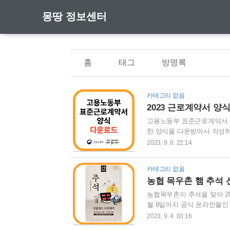
몽땅 정보센터
홈
태그
방명록
카테고리 없음
2023 근로계약서 양
고용노동부 표준근로계약서 
한 양식을 다운받아서 작성
는 작성방법을 참고하시면 
2023. 9. 6. 22:14
카테고리 없음
농협 목우촌 햄 추석 
농협목우촌이 추석을 맞아 20
월 8일까지 공식 온라인몰인
선플러스 추선 기회전 바로가기
2023. 9. 4. 03:16
농협 목우촌 추석 선물세트 사