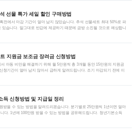
여 한우&육우세트, 한돈세트, 흑돈수제햄세트, 수제햄세트, 종합선물세트,
의 다양한 제품이 포함되어 있습니다. 사전 예약 행사에서는 캔햄과 수제햄 선
석 선물 특가 세일 할인 구매방법
25% 할인된 가격으로 판매하며, 구매 금액의 최대 7%에 해당하..
전에서 마감 기간이 얼마 남지 않았습니다. 추석 선물세트 최대 50%로 파
 있습니다. 말그대로 반값에 제공하기 때문에 금방 소진될 것으로 예상합니
% 할인으로 저렴한 가격에 제공하며 상품은 프리미엄 과일 혼합세트, 햅쌀,
75개 선물세트 등을 판매합니다. 매일 오전 10시 한 가지 선물세트를 50% 할
 쿠폰을 받아 50%할인 받고 추석선물세트 저렴하고 질좋은 갓성비 선물
이번 저렴한 기회를 놓쳐 손해보지 마시고 조기 마감되기 전에 바로 아래 버
어트 지원금 보조금 장려금 신청방법
신청하시기 바랍니다. 농협 50%할인 추석선물 바로가기 농협 50%할인 추
서 아동 비만을 해결하기 위해 월 5만원씩 총 3개월 동안 15만원의 지원금
 신청기간이 얼마 남지 않아서 급하게 알려드립니다. 조기 마감되기 전에 이
모두 챙겨가시기 바랍니다. 이번 좋은 혜택과 지원금을 놓쳐 손해보지 마시
 바로 신청하시기 바랍니다. 예산 소진이 빨리되어 곧 신청이 마감될 수 있다
혜택 받으시길 바랍니다. 정부지원 다이어트 지원금 신청하기 (15만원 지급)
스마트워치 증정) 국민체력100 전국민 운동지원금 신청하기 (5만원 지급) 다이
득 신청방법 및 지급일 정리
금 세부사항 8∼9세 어린이를 둔 가정에서 아동 비만율이 높은 문제를 ..
지원받을 수 있는 방법을 알려드리겠습니다. 분기별로 25만원씩 1년이면 얼마
니다. 1년에 100만원 받을 수 있는 방법을 공유해드립니다. 청년기본소득
간 2023년 9월 1일부터 ~ 10월 2일까지입니다. 약 한 달간의 기간이 있습니
청년기본소득 신청하기 신청방법 온라인으로 신청가능하며, 경기도 일자리플랫
청이 가능합니다. 경기도 일자리플랫폼 잡아봐 홈페이지 바로가기 지급대상