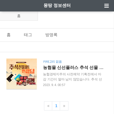
몽땅 정보센터
홈
홈
태그
방명록
카테고리 없음
농협몰 신선플러스 추석 선물 특가 세일 할인 구매방법
농협경제지주의 사전예약 기획전에서 마
감 기간이 얼마 남지 않았습니다. 추석 선
물세트 최대 50%로 파격 할인하여 사전예
2023. 9. 4. 00:57
약을 받고 있습니다. 말그대로 반값에 제
공하기 때문에 금방 소진될 것으로 예상합
니다. 추석 선물세트 최대 50% 할인으로
저렴한 가격에 제공하며 상품은 프리미엄
«
1
»
과일 혼합세트, 햅쌀, 전복, 한우 실속세트